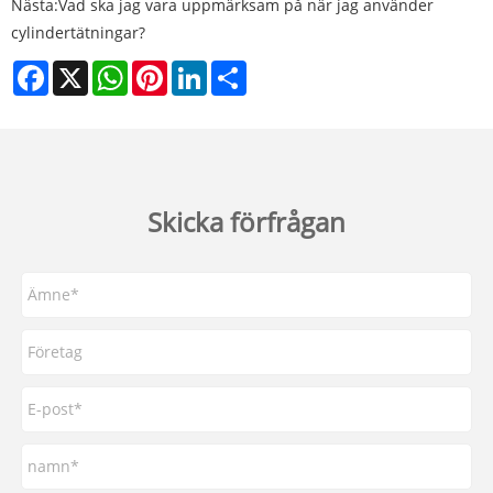
Nästa:
Vad ska jag vara uppmärksam på när jag använder
cylindertätningar?
Facebook
X
WhatsApp
Pinterest
LinkedIn
Share
Skicka förfrågan