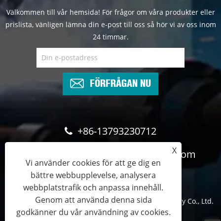
Välkommen till vår hemsida! För frågor om våra produkter eller
prislista, vänligen lämna din e-post till oss så hör vi av oss inom
24 timmar.
FÖRFRÅGAN NU
+86-13793230712
X
cyndee@wghydrauliccylinder.com
Vi använder cookies för att ge dig en
bättre webbupplevelse, analysera
webbplatstrafik och anpassa innehåll.
Genom att använda denna sida
Copyright © 2024 Qingdao Micro Precision Machinery Co., Ltd.
godkänner du vår användning av cookies.
Med ensamrätt.