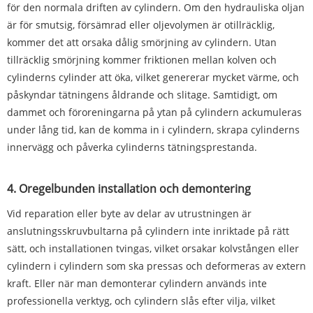
för den normala driften av cylindern. Om den hydrauliska oljan
är för smutsig, försämrad eller oljevolymen är otillräcklig,
kommer det att orsaka dålig smörjning av cylindern. Utan
tillräcklig smörjning kommer friktionen mellan kolven och
cylinderns cylinder att öka, vilket genererar mycket värme, och
påskyndar tätningens åldrande och slitage. Samtidigt, om
dammet och föroreningarna på ytan på cylindern ackumuleras
under lång tid, kan de komma in i cylindern, skrapa cylinderns
innervägg och påverka cylinderns tätningsprestanda.
4. Oregelbunden installation och demontering
Vid reparation eller byte av delar av utrustningen är
anslutningsskruvbultarna på cylindern inte inriktade på rätt
sätt, och installationen tvingas, vilket orsakar kolvstången eller
cylindern i cylindern som ska pressas och deformeras av extern
kraft. Eller när man demonterar cylindern används inte
professionella verktyg, och cylindern slås efter vilja, vilket