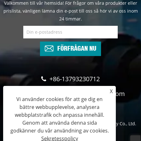
Välkommen till vår hemsida! För frågor om våra produkter eller
prislista, vänligen lämna din e-post till oss så hör vi av oss inom
24 timmar.
FÖRFRÅGAN NU
+86-13793230712
X
cyndee@wghydrauliccylinder.com
Vi använder cookies för att ge dig en
bättre webbupplevelse, analysera
webbplatstrafik och anpassa innehåll.
Genom att använda denna sida
Copyright © 2024 Qingdao Micro Precision Machinery Co., Ltd.
godkänner du vår användning av cookies.
Med ensamrätt.
Sekretesspolicy