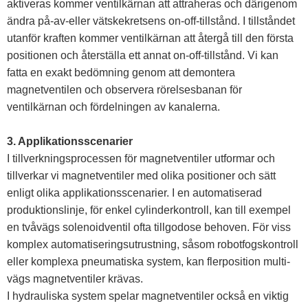
aktiveras kommer ventilkärnan att attraheras och därigenom
ändra på-av-eller vätskekretsens on-off-tillstånd. I tillståndet
utanför kraften kommer ventilkärnan att återgå till den första
positionen och återställa ett annat on-off-tillstånd. Vi kan
fatta en exakt bedömning genom att demontera
magnetventilen och observera rörelsesbanan för
ventilkärnan och fördelningen av kanalerna.
3. Applikationsscenarier
I tillverkningsprocessen för magnetventiler utformar och
tillverkar vi magnetventiler med olika positioner och sätt
enligt olika applikationsscenarier. I en automatiserad
produktionslinje, för enkel cylinderkontroll, kan till exempel
en tvåvägs solenoidventil ofta tillgodose behoven. För viss
komplex automatiseringsutrustning, såsom robotfogskontroll
eller komplexa pneumatiska system, kan flerposition multi-
vägs magnetventiler krävas.
I hydrauliska system spelar magnetventiler också en viktig