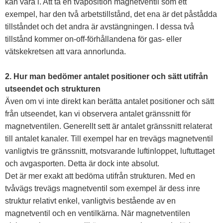
kan vara i. Att ta en tvåposition magnetventil som ett
exempel, har den två arbetstillstånd, det ena är det påstådda
tillståndet och det andra är avstängningen. I dessa två
tillstånd kommer on-off-förhållandena för gas- eller
vätskekretsen att vara annorlunda.
2. Hur man bedömer antalet positioner och sätt utifrån
utseendet och strukturen
Även om vi inte direkt kan berätta antalet positioner och sätt
från utseendet, kan vi observera antalet gränssnitt för
magnetventilen. Generellt sett är antalet gränssnitt relaterat
till antalet kanaler. Till exempel har en trevägs magnetventil
vanligtvis tre gränssnitt, motsvarande luftinloppet, luftuttaget
och avgasporten. Detta är dock inte absolut.
Det är mer exakt att bedöma utifrån strukturen. Med en
tvåvägs trevägs magnetventil som exempel är dess inre
struktur relativt enkel, vanligtvis bestående av en
magnetventil och en ventilkärna. När magnetventilen