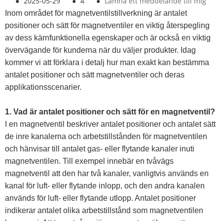
●
2025-05-29
●
4
●
Lämna ett meddelande till mig
Inom området för magnetventilstillverkning är antalet
positioner och sätt för magnetventiler en viktig återspegling
av dess kärnfunktionella egenskaper och är också en viktig
övervägande för kunderna när du väljer produkter. Idag
kommer vi att förklara i detalj hur man exakt kan bestämma
antalet positioner och sätt magnetventiler och deras
applikationsscenarier.
1. Vad är antalet positioner och sätt för en magnetventil?
I en magnetventil beskriver antalet positioner och antalet sätt
de inre kanalerna och arbetstillstånden för magnetventilen
och hänvisar till antalet gas- eller flytande kanaler inuti
magnetventilen. Till exempel innebär en tvåvägs
magnetventil att den har två kanaler, vanligtvis används en
kanal för luft- eller flytande inlopp, och den andra kanalen
används för luft- eller flytande utlopp. Antalet positioner
indikerar antalet olika arbetstillstånd som magnetventilen