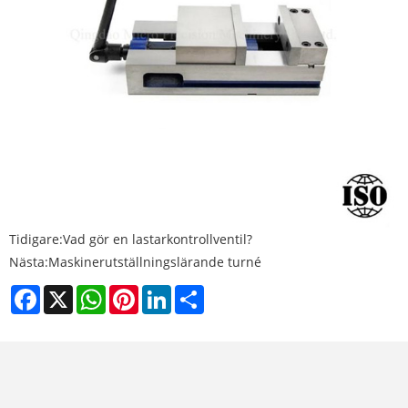
Tidigare:
Vad gör en lastarkontrollventil?
Nästa:
Maskinerutställningslärande turné
Facebook
X
WhatsApp
Pinterest
LinkedIn
Share