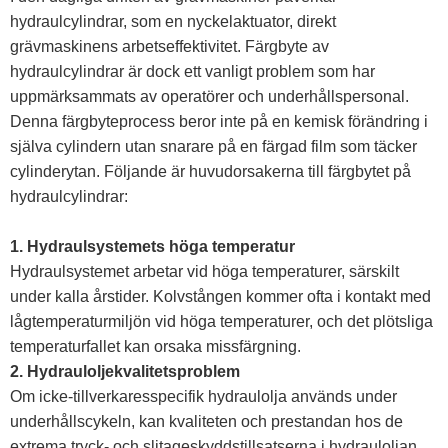
hydraulcylindrar, som en nyckelaktuator, direkt
grävmaskinens arbetseffektivitet. Färgbyte av
hydraulcylindrar är dock ett vanligt problem som har
uppmärksammats av operatörer och underhållspersonal.
Denna färgbyteprocess beror inte på en kemisk förändring i
själva cylindern utan snarare på en färgad film som täcker
cylinderytan. Följande är huvudorsakerna till färgbytet på
hydraulcylindrar:
1. Hydraulsystemets höga temperatur
Hydraulsystemet arbetar vid höga temperaturer, särskilt
under kalla årstider. Kolvstången kommer ofta i kontakt med
lågtemperaturmiljön vid höga temperaturer, och det plötsliga
temperaturfallet kan orsaka missfärgning.
2. Hydrauloljekvalitetsproblem
Om icke-tillverkaresspecifik hydraulolja används under
underhållscykeln, kan kvaliteten och prestandan hos de
extrema tryck- och slitageskyddstillsatserna i hydrauloljan