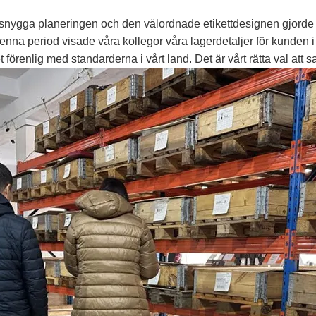
snygga planeringen och den välordnade etikettdesignen gjorde a
enna period visade våra kollegor våra lagerdetaljer för kunden 
örenlig med standarderna i vårt land. Det är vårt rätta val att 