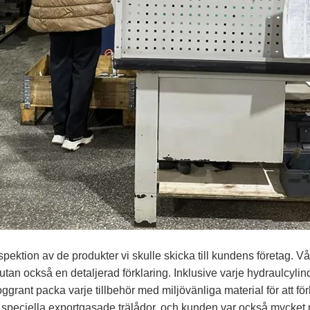
pektion av de produkter vi skulle skicka till kundens företag. 
utan också en detaljerad förklaring. Inklusive varje hydraulcylin
t noggrant packa varje tillbehör med miljövänliga material för att 
e i speciella exportgasade trälådor, och kunden var också mycket 