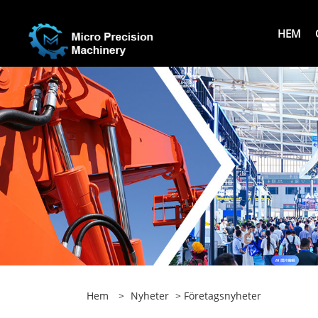
HEM
Hem
>
Nyheter
>
Företagsnyheter